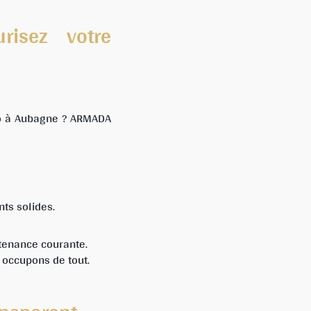
urisez votre
io à Aubagne ? ARMADA
nts solides.
ntenance courante.
s occupons de tout.